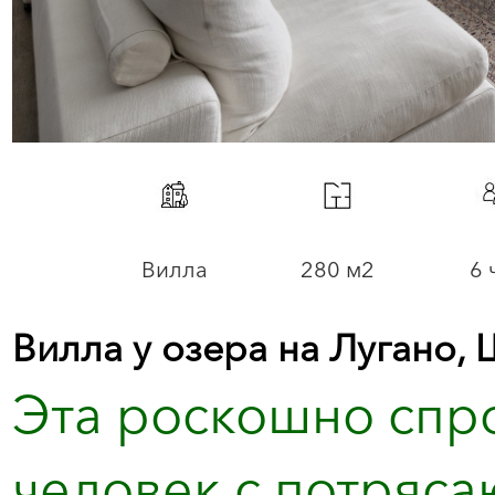
Вилла
280 м2
6 
Вилла у озера на Лугано,
Эта роскошно спр
человек с потряс