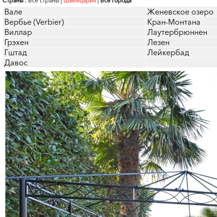
Страны :
Все страны
|
Швейцария
|
Все города
Вале
Женевское озеро
Вербье (Verbier)
Кран-Монтана
Виллар
Лаутербрюннен
Грэхен
Лезен
Гштад
Лейкербад
Давос