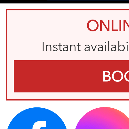
ONLI
Instant availab
BO