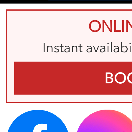
ONLI
Instant availab
BO