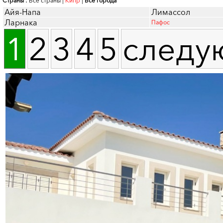
Страны :
Все страны
|
Кипр
|
Все города
Айя-Напа
Лимассол
Ларнака
Пафос
1
2
3
4
5
следу