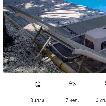
Вилла
7 чел.
3 сп