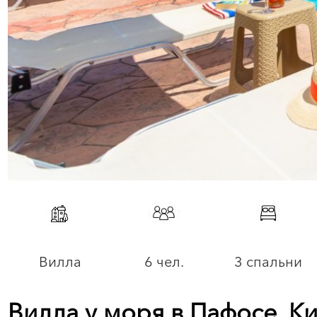
Вилла
6 чел.
3 спальни
Вилла у моря в Пафосе, К