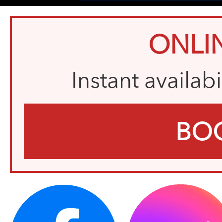
ONLI
Instant availab
BO