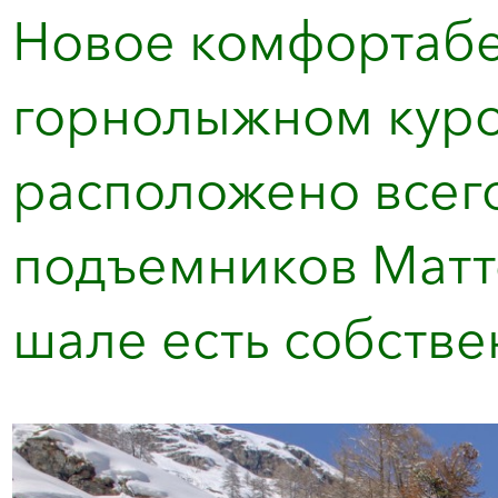
Новое комфортабе
горнолыжном куро
расположено всего
подъемников Матте
шале есть собствен