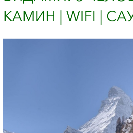
КАМИН | WIFI | САУ