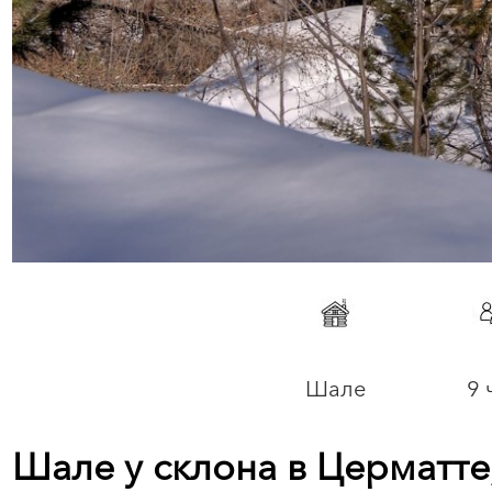
Шале
9 
Шале у склона в Церматт