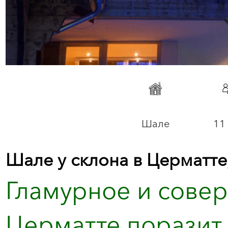
Шале
11 
Шале у склона в Церматт
Гламурное и сове
Церматте поразит 