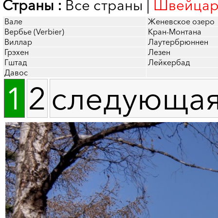
Страны :
Все страны
|
Швейцар
Вале
Женевское озеро
Вербье (Verbier)
Кран-Монтана
Виллар
Лаутербрюннен
Грэхен
Лезен
Гштад
Лейкербад
Давос
1
2
следующая