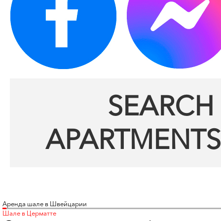
SEARCH 
APARTMENTS
Аренда шале в Швейцарии
Шале в Церматте