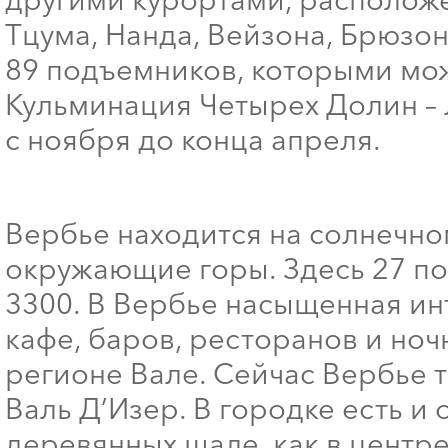
Тцума, Нанда, Вейзона, Брюзон
89 подъемников, которыми мож
Кульминация Четырех Долин – 
с ноября до конца апреля.
Вербье находится на солнечно
окружающие горы. Здесь 27 по
3300. В Вербье насыщенная и
кафе, баров, ресторанов и но
регионе Вале. Сейчас Вербье т
Валь Д’Изер. В городке есть и
деревянных шале, как в центре