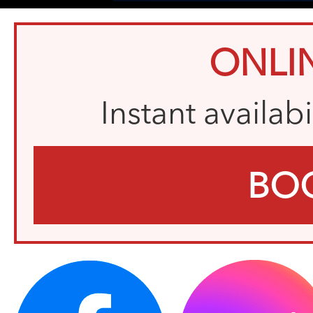
ONLI
Instant availab
BO