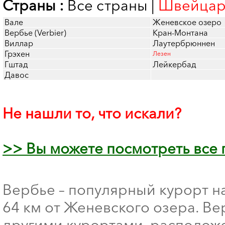
Страны :
Все страны
|
Швейцар
Вале
Женевское озеро
Вербье (Verbier)
Кран-Монтана
Виллар
Лаутербрюннен
Грэхен
Лезен
Гштад
Лейкербад
Давос
Не нашли то, что искали?
>> Вы можете посмотреть все
Вербье – популярный курорт на
64 км от Женевского озера. Ве
другими курортами, расположе