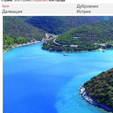
Страны :
Все страны
|
Хорватия
|
Все города
Дубровник
Брач
Далмация
Истрия