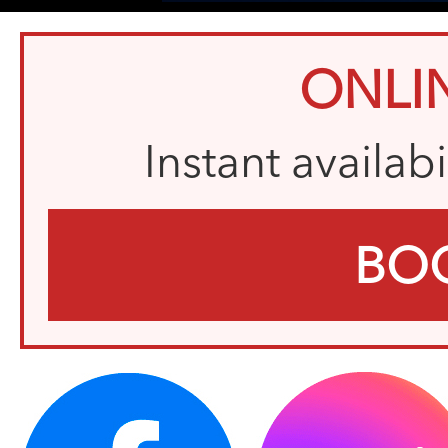
ONLI
Instant availab
BO