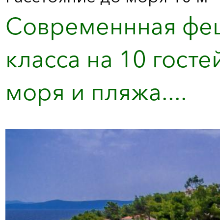
Современнная феш
класса на 10 госте
моря и пляжа....