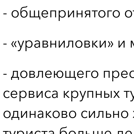
- общепринятого о
- «уравниловки» и
- довлеющего прес
сервиса крупных т
одинаково сильно 
туриста больше де