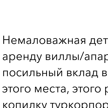
Немаловажная дета
аренду виллы/апар
посильный вклад 
этого места, этого
копилку туркорпор