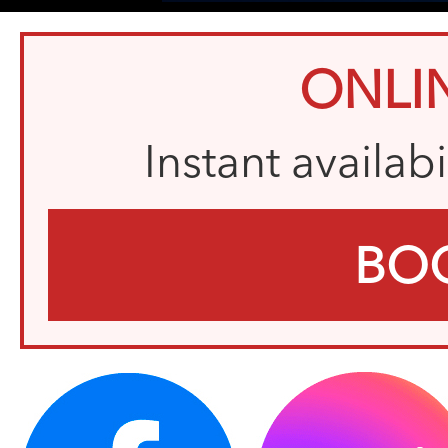
ONLI
Instant availab
BO