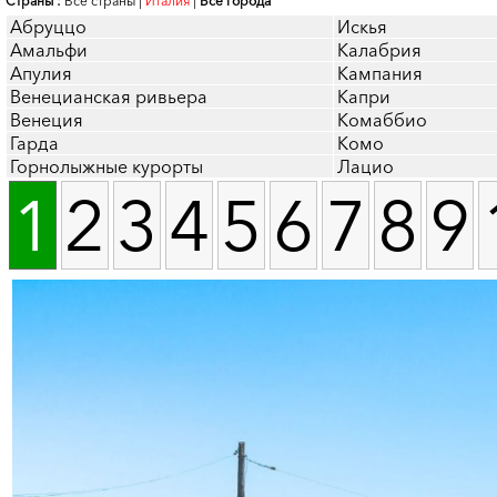
Страны :
Все страны
|
Италия
|
Все города
Абруццо
Искья
Амальфи
Калабрия
Апулия
Кампания
Венецианская ривьера
Капри
Венеция
Комаббио
Гарда
Комо
Горнолыжные курорты
Лацио
1
2
3
4
5
6
7
8
9