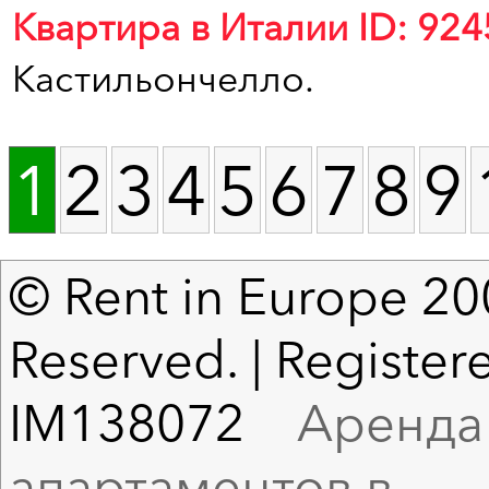
Квартира в Италии ID: 924
Кастильончелло.
1
2
3
4
5
6
7
8
9
© Rent in Europe 200
Reserved. | Registere
IM138072
Аренда в
апартаментов в