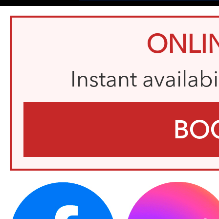
ONLI
Instant availab
BO