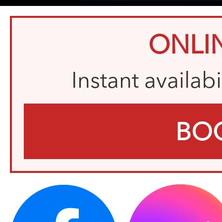
ONLI
Instant availab
BO