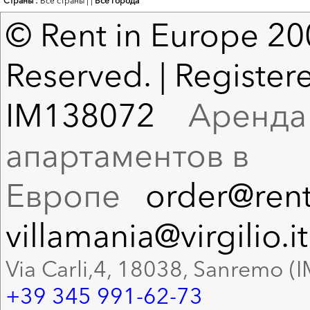
Страны :
Все страны
|
|
Все города
© Rent in Europe 200
Reserved. | Registere
IM138072
Аренда в
апартаментов в
Европе
order@rent
villamania@virgilio.it
Via Carli,4, 18038, Sanremo (I
+39 345 991-62-73