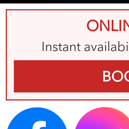
ONLI
Instant availab
BO