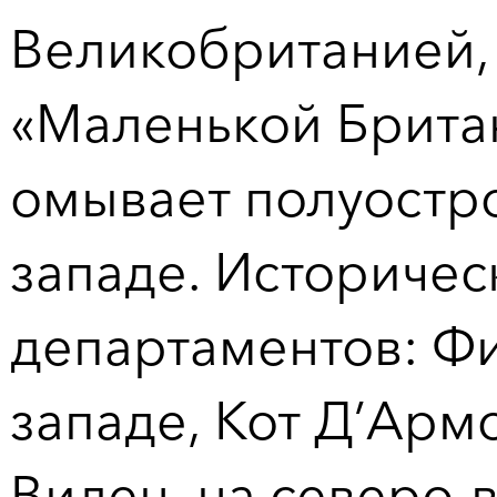
Великобританией, 
«Маленькой Брита
омывает полуостро
западе. Историчес
департаментов: Фи
западе, Кот Д’Армо
Вилен на северо-в