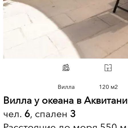
Вилла
120 м2
Вилла у океана в Аквитан
чел.
6
, спален
3
Расстояние до моря 550 м