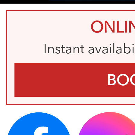
ONLI
Instant availab
BO