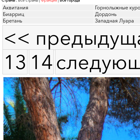
Страны :
Все страны
|
Франция
|
Все города
Аквитания
Горнолыжные кур
Биарриц
Дордонь
Бретань
Западная Луара
<< предыдущ
13
14
следующ