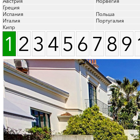
Австрия
Норвегия
Греция
Испания
Польша
Италия
Португалия
Кипр
1
2
3
4
5
6
7
8
9