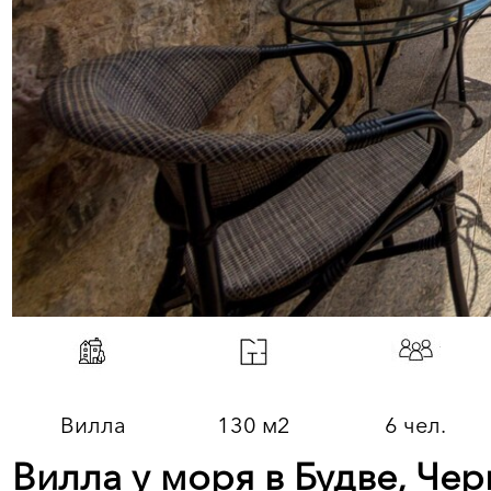
Вилла
130 м2
6 чел.
Вилла у моря в Будве, Че