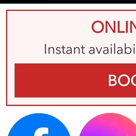
ONLI
Instant availab
BO